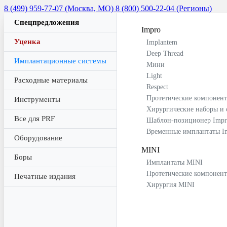
8 (499) 959-77-07 (Москва, МО)
8 (800) 500-22-04 (Регионы)
Спецпредложения
Impro
Уценка
Implantem
Deep Thread
Имплантационные системы
Мини
Light
Расходные материалы
Respect
Протетические компонент
Инструменты
Хирургические наборы и 
Все для PRF
Шаблон-позиционер Impr
Временные имплантаты I
Оборудование
MINI
Боры
Имплантаты MINI
Протетические компонен
Печатные издания
Хирургия MINI