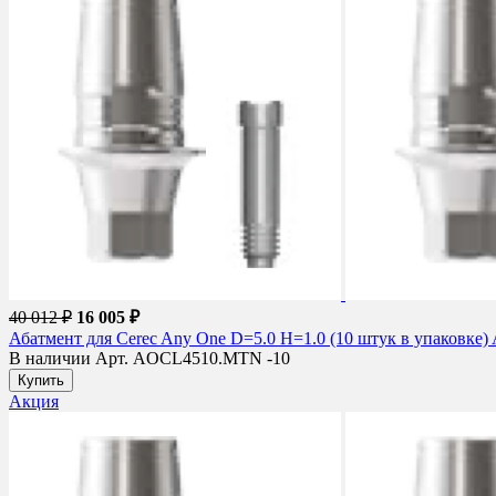
40 012 ₽
16 005 ₽
Абатмент для Cerec Any One D=5.0 H=1.0 (10 штук в упаковк
В наличии
Арт. AOCL4510.MTN -10
Купить
Акция