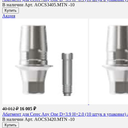
В наличии
Арт. AOCS3405.MTN -10
Купить
Акция
40 012 ₽
16 005 ₽
Абатмент для Cerec Any One D=3.9 H=2.0 (10 штук в упаковк
В наличии
Арт. AOCS3420.MTN -10
Купить