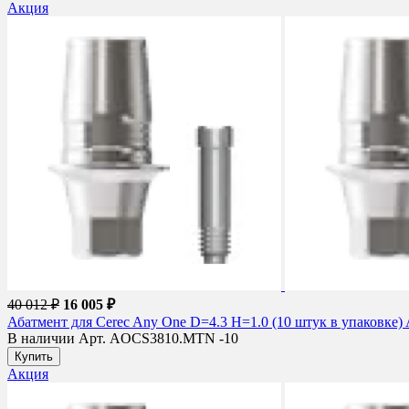
Акция
40 012 ₽
16 005 ₽
Абатмент для Cerec Any One D=4.3 H=1.0 (10 штук в упаковк
В наличии
Арт. AOCS3810.MTN -10
Купить
Акция