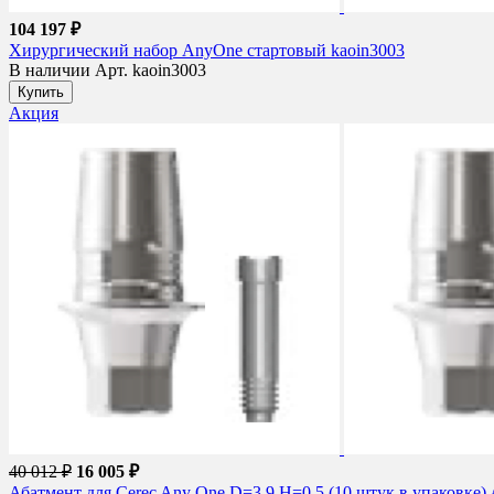
104 197 ₽
Хирургический набор AnyOne стартовый kaoin3003
В наличии
Арт. kaoin3003
Купить
Акция
40 012 ₽
16 005 ₽
Абатмент для Cerec Any One D=3.9 H=0.5 (10 штук в упаковк