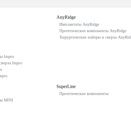
AnyRidge
Имплантаты AnyRidge
Протетические компоненты AnyRidge
Хирургические наборы и сверла AnyRid
ы Impro
сверла Impro
o
mpro
SuperLine
Протетические компоненты
ты MINI