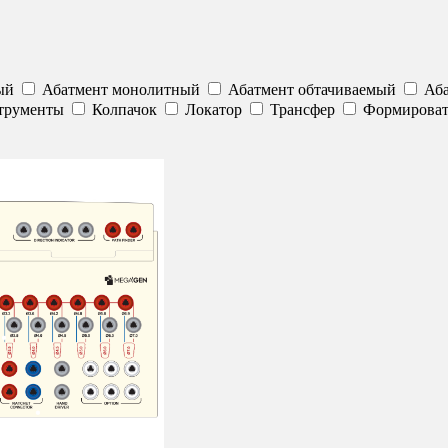
ый
Абатмент монолитный
Абатмент обтачиваемый
Аба
трументы
Колпачок
Локатор
Трансфер
Формироват