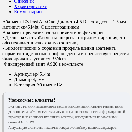
Описание
Характеристики
Комментарии
Абатмент EZ Post AnyOne. Диаметр 4.5 Высота десны 1.5 мм.
Артикул ep4514ht. С шестигранником
Абатмент предназначен для цементной фиксации
• Десневая часть абатмента покрыта нитридом циркония, что
обеспечивает превосходную эстетику
• Биологический S-образный профиль шейки абатмента
формирует идеальный профиль десны и препятствует рецесии
Фиксировать с усилием 35Ncm
-Фиксирующий винт AS20 в комплекте
Артикул
ep4514ht
Диаметр
4,5мм
Категория
Абатмент EZ
Уважаемые клиенты!
В связи с резкими изменениями закупочных цен на импортные товары, цены,
указанные на сайте, могут отличаться от фактических, носят информационный
характер и не являются публичной офертой, определяемой положениями
статьи 437 ГК РФ.
Актуальную стоимость и наличие товара уточняйте у наших менеджеров.