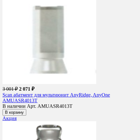
3 001 ₽
2 071 ₽
Scan абатмент для мультиюнит AnyRidge, AnyOne
AMUASR4013T
В наличии
Арт. AMUASR4013T
В корзину
Акция