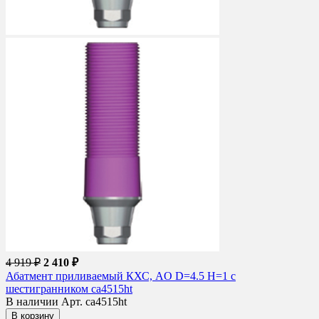
4 919 ₽
2 410 ₽
Абатмент приливаемый КХС, AO D=4.5 H=1 с
шестигранником ca4515ht
В наличии
Арт. ca4515ht
В корзину