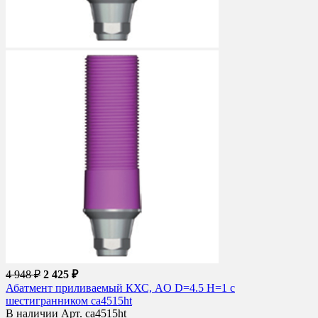
4 948 ₽
2 425 ₽
Абатмент приливаемый КХС, AO D=4.5 H=1 с
шестигранником ca4515ht
В наличии
Арт. ca4515ht