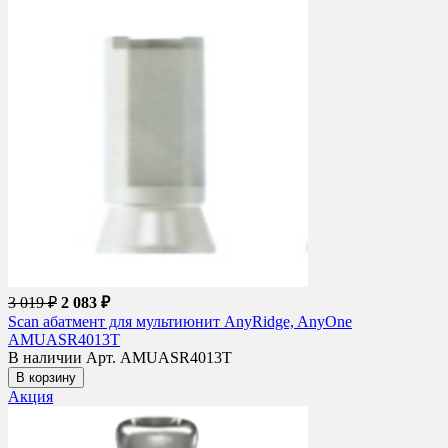
3 019 ₽
2 083 ₽
Scan абатмент для мультиюнит AnyRidge, AnyOne
AMUASR4013T
В наличии
Арт. AMUASR4013T
В корзину
Акция