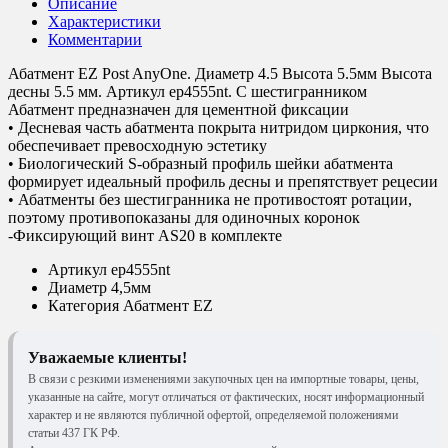
Описание
Характеристики
Комментарии
Абатмент EZ Post AnyOne. Диаметр 4.5 Высота 5.5мм Высота
десны 5.5 мм. Артикул ep4555nt. С шестигранником
Абатмент предназначен для цементной фиксации
• Десневая часть абатмента покрыта нитридом циркония, что
обеспечивает превосходную эстетику
• Биологический S-образный профиль шейки абатмента
формирует идеальный профиль десны и препятствует рецесии
• Абатменты без шестигранника не противостоят ротации,
поэтому противопоказаны для одиночных коронок
-Фиксирующий винт AS20 в комплекте
Артикул
ep4555nt
Диаметр
4,5мм
Категория
Абатмент EZ
Уважаемые клиенты!
В связи с резкими изменениями закупочных цен на импортные товары, цены,
указанные на сайте, могут отличаться от фактических, носят информационный
характер и не являются публичной офертой, определяемой положениями
статьи 437 ГК РФ.