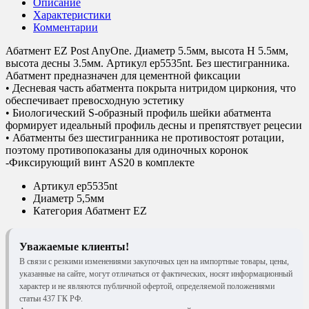
Описание
Характеристики
Комментарии
Абатмент EZ Post AnyOne. Диаметр 5.5мм, высота H 5.5мм,
высота десны 3.5мм. Артикул ep5535nt. Без шестигранника.
Абатмент предназначен для цементной фиксации
• Десневая часть абатмента покрыта нитридом циркония, что
обеспечивает превосходную эстетику
• Биологический S-образный профиль шейки абатмента
формирует идеальный профиль десны и препятствует рецесии
• Абатменты без шестигранника не противостоят ротации,
поэтому противопоказаны для одиночных коронок
-Фиксирующий винт AS20 в комплекте
Артикул
ep5535nt
Диаметр
5,5мм
Категория
Абатмент EZ
Уважаемые клиенты!
В связи с резкими изменениями закупочных цен на импортные товары, цены,
указанные на сайте, могут отличаться от фактических, носят информационный
характер и не являются публичной офертой, определяемой положениями
статьи 437 ГК РФ.