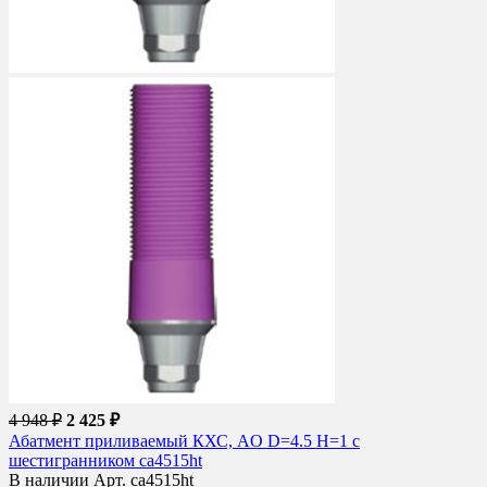
4 948 ₽
2 425 ₽
Абатмент приливаемый КХС, AO D=4.5 H=1 с
шестигранником ca4515ht
В наличии
Арт. ca4515ht