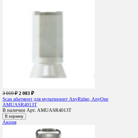
3 019 ₽
2 083 ₽
Scan абатмент для мультиюнит AnyRidge, AnyOne
AMUASR4013T
В наличии
Арт. AMUASR4013T
В корзину
Акция