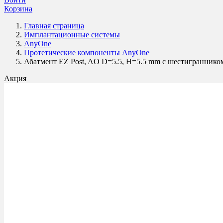
Корзина
Главная страница
Имплантационные системы
AnyOne
Протетические компоненты AnyOne
Абатмент EZ Post, AO D=5.5, H=5.5 mm с шестиграннико
Акция