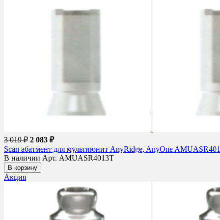
3 019 ₽
2 083 ₽
Scan абатмент для мультиюнит AnyRidge, AnyOne AMUASR40
В наличии
Арт. AMUASR4013T
В корзину
Акция