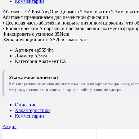
Комментарии
Абатмент EZ Post AnyOne. Диаметр 5.5мм, высота 5.5мм, высот
Абатмент предназначен для цементной фиксации
• Десневая часть абатмента покрыта нитридом циркония, что о
• Биологический S-образный профиль шейки абатмента формир
Фиксировать с усилием 35Ncm
-Фиксирующий винт AS20 в комплекте
Артикул
ep5554ht
Диаметр
5,5мм
Категория
Абатмент EZ
Уважаемые клиенты!
В связи с резкими изменениями закупочных цен на импортные товары, цены, указ
Актуальную стоимость и наличие товара уточняйте у наших менеджеров.
Описание
Характеристики
Комментарии
Акция