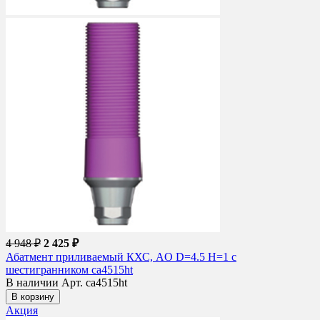
4 948 ₽
2 425 ₽
Абатмент приливаемый КХС, AO D=4.5 H=1 с
шестигранником ca4515ht
В наличии
Арт. ca4515ht
В корзину
Акция