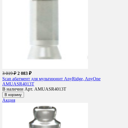
3 019 ₽
2 083 ₽
Scan абатмент для мультиюнит AnyRidge, AnyOne
AMUASR4013T
В наличии
Арт. AMUASR4013T
В корзину
Акция