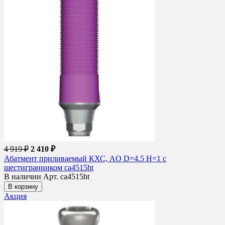
4 919 ₽
2 410 ₽
Абатмент приливаемый КХС, AO D=4.5 H=1 с
шестигранником ca4515ht
В наличии
Арт. ca4515ht
В корзину
Акция