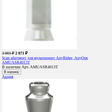
3 001 ₽
2 071 ₽
Scan абатмент для мультиюнит AnyRidge, AnyOne
AMUASR4013T
В наличии
Арт. AMUASR4013T
В корзину
Акция