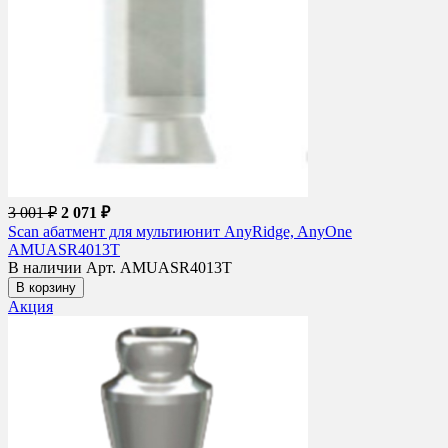
3 001 ₽
2 071 ₽
Scan абатмент для мультиюнит AnyRidge, AnyOne
AMUASR4013T
В наличии
Арт. AMUASR4013T
В корзину
Акция