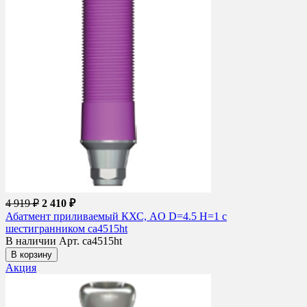
4 919 ₽
2 410 ₽
Абатмент приливаемый КХС, AO D=4.5 H=1 с
шестигранником ca4515ht
В наличии
Арт. ca4515ht
В корзину
Акция