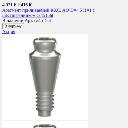
4 931 ₽
2 416 ₽
Абатмент приливаемый КХС, AO D=4.5 H=1 с
шестигранником ca4515ht
В наличии
Арт. ca4515ht
В корзину
Акция