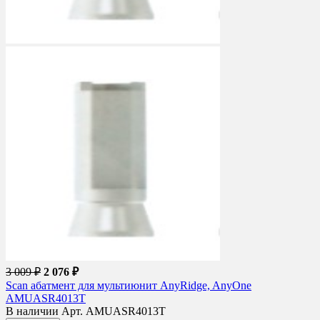
3 009 ₽
2 076 ₽
Scan абатмент для мультиюнит AnyRidge, AnyOne
AMUASR4013T
В наличии
Арт. AMUASR4013T