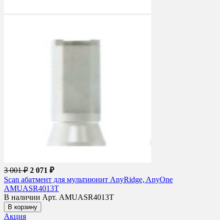
3 001 ₽
2 071 ₽
Scan абатмент для мультиюнит AnyRidge, AnyOne
AMUASR4013T
В наличии
Арт. AMUASR4013T
В корзину
Акция