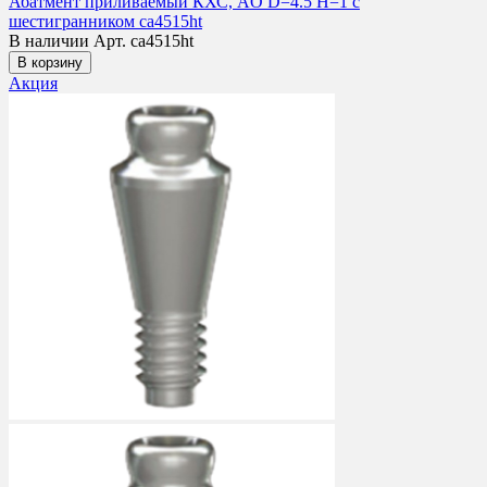
Абатмент приливаемый КХС, AO D=4.5 H=1 с
шестигранником ca4515ht
В наличии
Арт. ca4515ht
В корзину
Акция