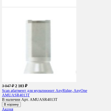
3 047 ₽
2 103 ₽
Scan абатмент для мультиюнит AnyRidge, AnyOne
AMUASR4013T
В наличии
Арт. AMUASR4013T
В корзину
Акция