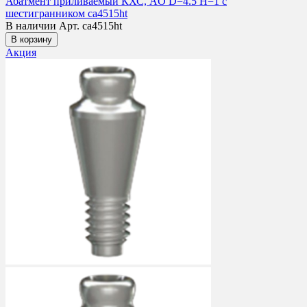
Абатмент приливаемый КХС, AO D=4.5 H=1 с
шестигранником ca4515ht
В наличии
Арт. ca4515ht
В корзину
Акция