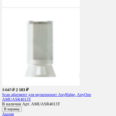
3 047 ₽
2 103 ₽
Scan абатмент для мультиюнит AnyRidge, AnyOne
AMUASR4013T
В наличии
Арт. AMUASR4013T
В корзину
Акция