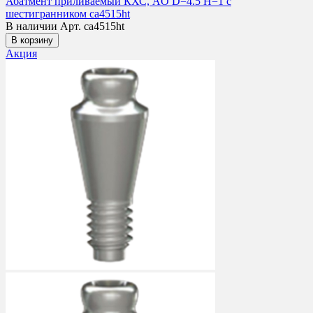
Абатмент приливаемый КХС, AO D=4.5 H=1 с
шестигранником ca4515ht
В наличии
Арт. ca4515ht
В корзину
Акция