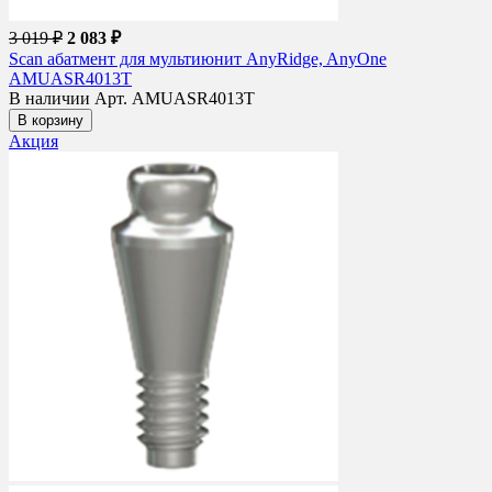
3 019 ₽
2 083 ₽
Scan абатмент для мультиюнит AnyRidge, AnyOne
AMUASR4013T
В наличии
Арт. AMUASR4013T
В корзину
Акция