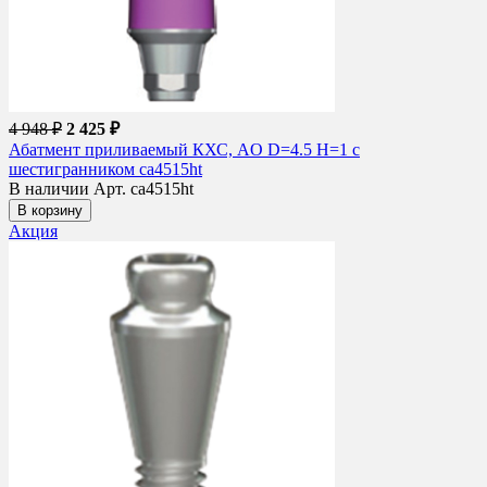
4 948 ₽
2 425 ₽
Абатмент приливаемый КХС, AO D=4.5 H=1 с
шестигранником ca4515ht
В наличии
Арт. ca4515ht
В корзину
Акция