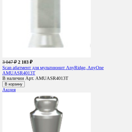
3 047 ₽
2 103 ₽
Scan абатмент для мультиюнит AnyRidge, AnyOne
AMUASR4013T
В наличии
Арт. AMUASR4013T
В корзину
Акция