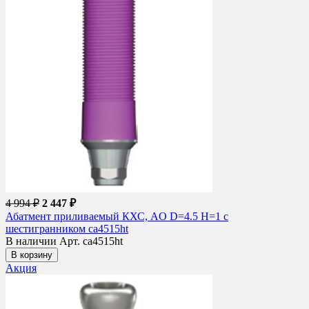
4 994 ₽
2 447 ₽
Абатмент приливаемый КХС, AO D=4.5 H=1 с
шестигранником ca4515ht
В наличии
Арт. ca4515ht
В корзину
Акция