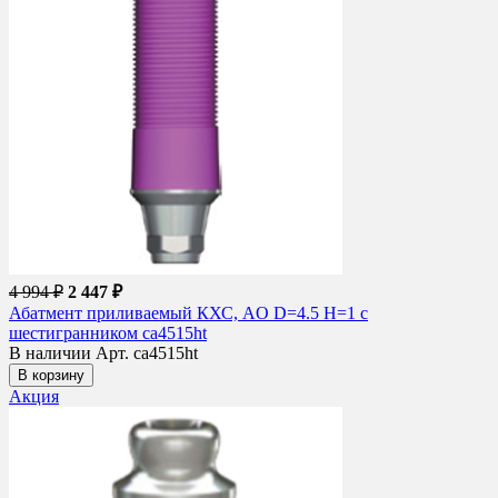
4 994 ₽
2 447 ₽
Абатмент приливаемый КХС, AO D=4.5 H=1 с
шестигранником ca4515ht
В наличии
Арт. ca4515ht
В корзину
Акция