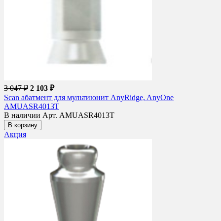
3 047 ₽
2 103 ₽
Scan абатмент для мультиюнит AnyRidge, AnyOne
AMUASR4013T
В наличии
Арт. AMUASR4013T
В корзину
Акция