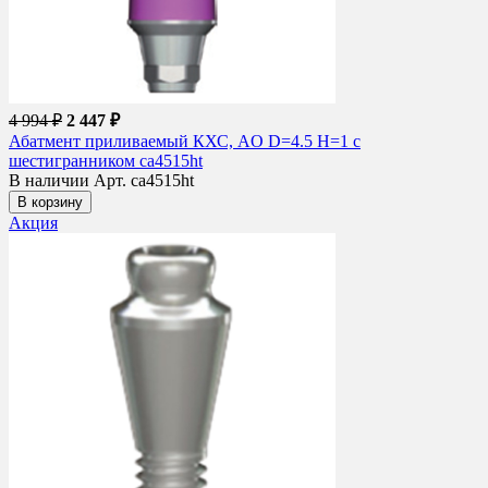
4 994 ₽
2 447 ₽
Абатмент приливаемый КХС, AO D=4.5 H=1 с
шестигранником ca4515ht
В наличии
Арт. ca4515ht
В корзину
Акция