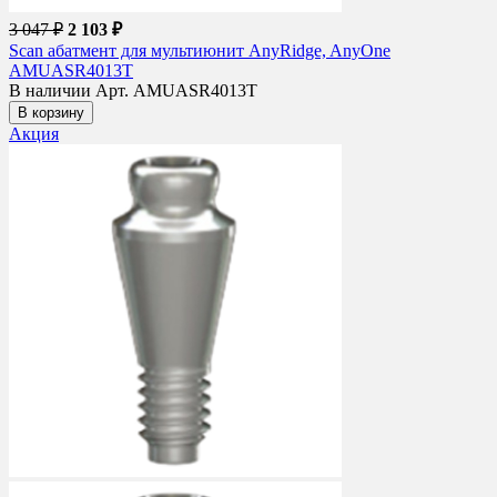
3 047 ₽
2 103 ₽
Scan абатмент для мультиюнит AnyRidge, AnyOne
AMUASR4013T
В наличии
Арт. AMUASR4013T
В корзину
Акция