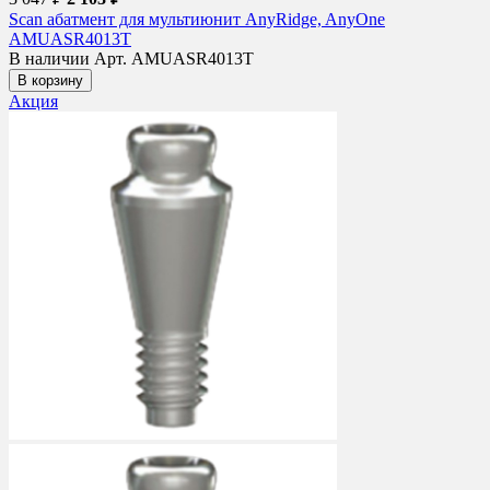
Scan абатмент для мультиюнит AnyRidge, AnyOne
AMUASR4013T
В наличии
Арт. AMUASR4013T
В корзину
Акция