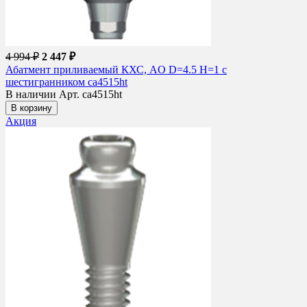
4 994 ₽
2 447 ₽
Абатмент приливаемый КХС, AO D=4.5 H=1 с
шестигранником ca4515ht
В наличии
Арт. ca4515ht
В корзину
Акция