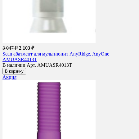
3 047 ₽
2 103 ₽
Scan абатмент для мультиюнит AnyRidge, AnyOne
AMUASR4013T
В наличии
Арт. AMUASR4013T
В корзину
Акция