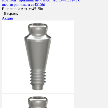
Абатмент приливаемый КХС, AO D=4.5 H=1 с
шестигранником ca4515ht
В наличии
Арт. ca4515ht
В корзину
Акция