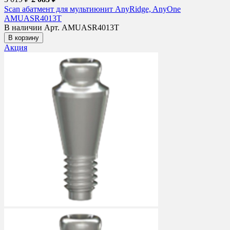
Scan абатмент для мультиюнит AnyRidge, AnyOne
AMUASR4013T
В наличии
Арт. AMUASR4013T
В корзину
Акция