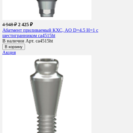
4 948 ₽
2 425 ₽
Абатмент приливаемый КХС, AO D=4.5 H=1 с
шестигранником ca4515ht
В наличии
Арт. ca4515ht
В корзину
Акция