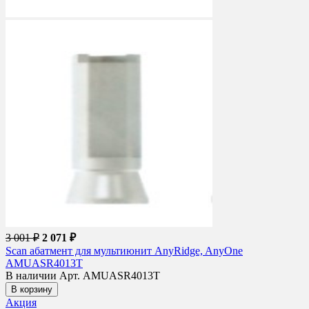
3 001 ₽
2 071 ₽
Scan абатмент для мультиюнит AnyRidge, AnyOne
AMUASR4013T
В наличии
Арт. AMUASR4013T
В корзину
Акция