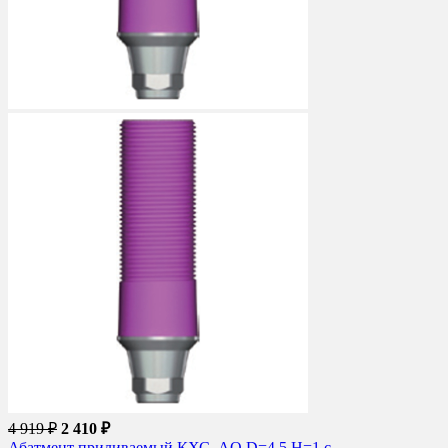
4 919 ₽
2 410 ₽
Абатмент приливаемый КХС, AO D=4.5 H=1 с