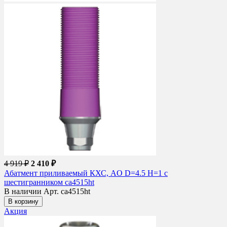
4 919 ₽
2 410 ₽
Абатмент приливаемый КХС, AO D=4.5 H=1 с
шестигранником ca4515ht
В наличии
Арт. ca4515ht
В корзину
Акция