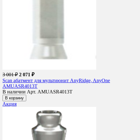
3 001 ₽
2 071 ₽
Scan абатмент для мультиюнит AnyRidge, AnyOne
AMUASR4013T
В наличии
Арт. AMUASR4013T
В корзину
Акция