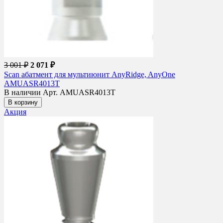
3 001 ₽
2 071 ₽
Scan абатмент для мультиюнит AnyRidge, AnyOne
AMUASR4013T
В наличии
Арт. AMUASR4013T
В корзину
Акция