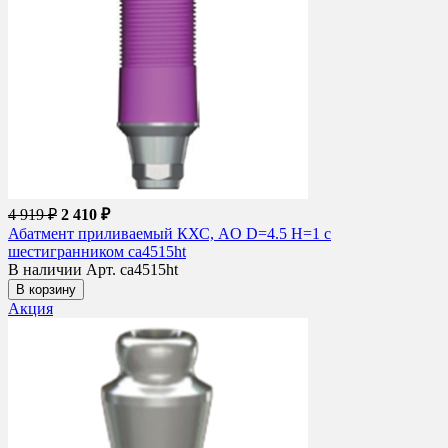
4 919 ₽
2 410 ₽
Абатмент приливаемый КХС, AO D=4.5 H=1 с
шестигранником ca4515ht
В наличии
Арт. ca4515ht
В корзину
Акция