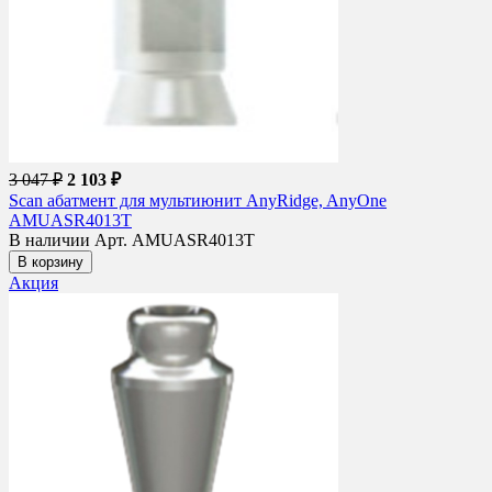
3 047 ₽
2 103 ₽
Scan абатмент для мультиюнит AnyRidge, AnyOne
AMUASR4013T
В наличии
Арт. AMUASR4013T
В корзину
Акция