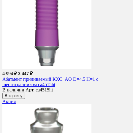
4 994 ₽
2 447 ₽
Абатмент приливаемый КХС, AO D=4.5 H=1 с
шестигранником ca4515ht
В наличии
Арт. ca4515ht
В корзину
Акция