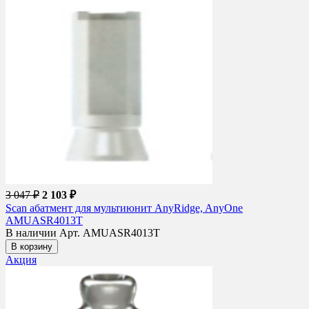
3 047 ₽
2 103 ₽
Scan абатмент для мультиюнит AnyRidge, AnyOne
AMUASR4013T
В наличии
Арт. AMUASR4013T
В корзину
Акция