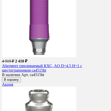
4 919 ₽
2 410 ₽
Абатмент приливаемый КХС, AO D=4.5 H=1 с
шестигранником ca4515ht
В наличии
Арт. ca4515ht
В корзину
Акция