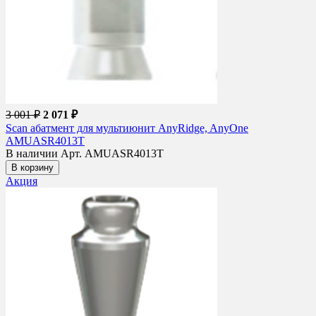
3 001 ₽
2 071 ₽
Scan абатмент для мультиюнит AnyRidge, AnyOne
AMUASR4013T
В наличии
Арт. AMUASR4013T
В корзину
Акция