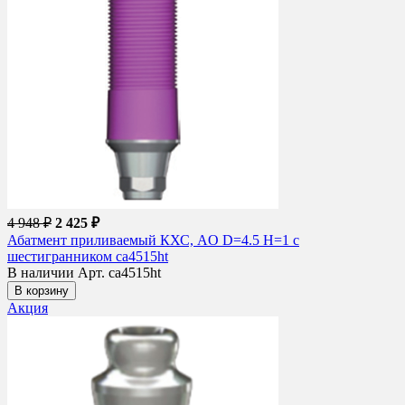
4 948 ₽
2 425 ₽
Абатмент приливаемый КХС, AO D=4.5 H=1 с
шестигранником ca4515ht
В наличии
Арт. ca4515ht
В корзину
Акция