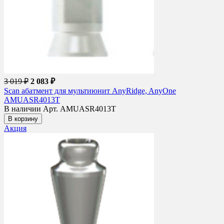
3 019 ₽
2 083 ₽
Scan абатмент для мультиюнит AnyRidge, AnyOne
AMUASR4013T
В наличии
Арт. AMUASR4013T
В корзину
Акция