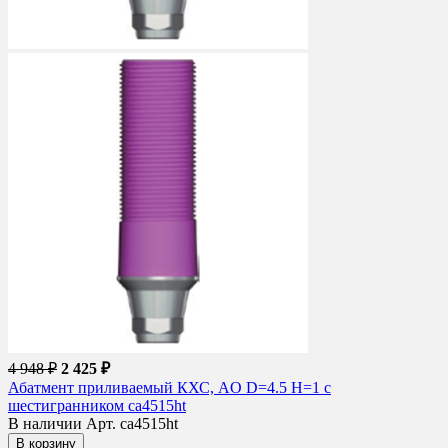
4 948 ₽
2 425 ₽
Абатмент приливаемый КХС, AO D=4.5 H=1 с
шестигранником ca4515ht
В наличии
Арт. ca4515ht
В корзину