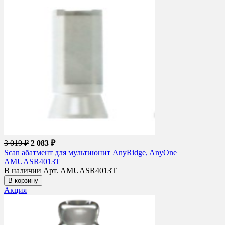
3 019 ₽
2 083 ₽
Scan абатмент для мультиюнит AnyRidge, AnyOne
AMUASR4013T
В наличии
Арт. AMUASR4013T
В корзину
Акция