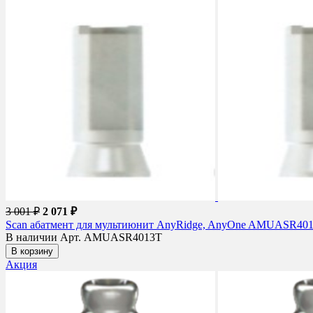
3 001 ₽
2 071 ₽
Scan абатмент для мультиюнит AnyRidge, AnyOne AMUASR40
В наличии
Арт. AMUASR4013T
В корзину
Акция