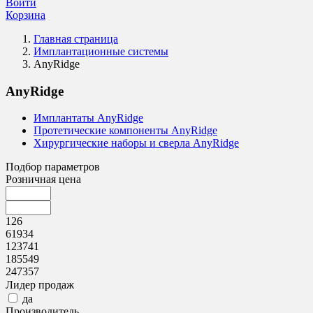
Войти
Корзина
Главная страница
Имплантационные системы
AnyRidge
AnyRidge
Имплантаты AnyRidge
Протетические компоненты AnyRidge
Хирургические наборы и сверла AnyRidge
Подбор параметров
Розничная цена
126
61934
123741
185549
247357
Лидер продаж
да
Производитель