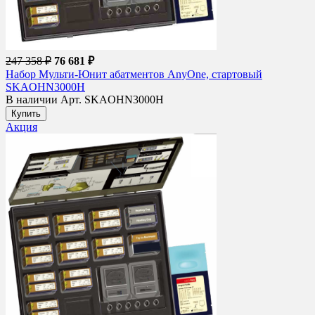
247 358 ₽
76 681 ₽
Набор Мульти-Юнит абатментов AnyOne, стартовый
SKAOHN3000H
В наличии
Арт. SKAOHN3000H
Купить
Акция