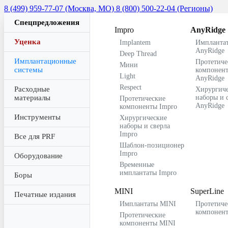
8 (499) 959-77-07 (Москва, МО)
8 (800) 500-22-04 (Регионы)
Спецпредложения
Impro
AnyRidge
Уценка
Implantem
Импланта
AnyRidge
Deep Thread
Имплантационные
Протетиче
Мини
системы
компонен
Light
AnyRidge
Respect
Расходные
Хирургич
материалы
наборы и 
Протетические
AnyRidge
компоненты Impro
Инструменты
Хирургические
наборы и сверла
Impro
Все для PRF
Шаблон-позиционер
Impro
Оборудование
Временные
имплантаты Impro
Боры
MINI
SuperLine
Печатные издания
Имплантаты MINI
Протетиче
компонен
Протетические
компоненты MINI