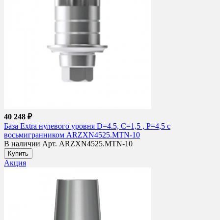
40 248 ₽
База Extra нулевого уровня D=4.5, С=1,5 , Р=4,5 с
восьмигранником ARZXN4525.MTN-10
В наличии
Арт. ARZXN4525.MTN-10
Купить
Акция