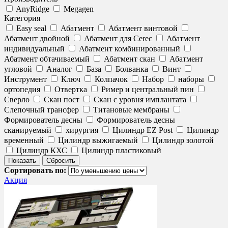
AnyRidge
Megagen
Категория
Easy seal
Абатмент
Абатмент винтовой
Абатмент двойной
Абатмент для Cerec
Абатмент
индивидуальный
Абатмент комбинированный
Абатмент обтачиваемый
Абатмент скан
Абатмент
угловой
Аналог
База
Болванка
Винт
Инструмент
Ключ
Колпачок
Набор
наборы
ортопедия
Отвертка
Ример и центральный пин
Сверло
Скан пост
Скан с уровня имплантата
Слепочный трансфер
Титановые мембраны
Формирователь десны
Формирователь десны
сканируемый
хирургия
Цилиндр EZ Post
Цилиндр
временный
Цилиндр выжигаемый
Цилиндр золотой
Цилиндр КХС
Цилиндр пластиковый
Сортировать по:
Акция