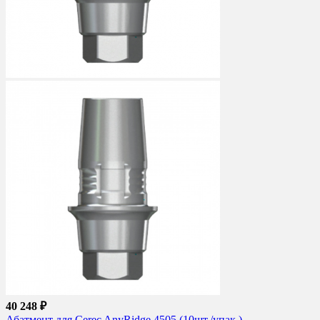
40 248 ₽
Абатмент для Cerec AnyRidge 4505 (10шт./упак.)