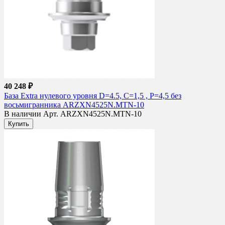
40 248 ₽
База Extra нулевого уровня D=4.5, С=1,5 , Р=4,5 без
восьмигранника ARZXN4525N.MTN-10
В наличии
Арт. ARZXN4525N.MTN-10
Купить