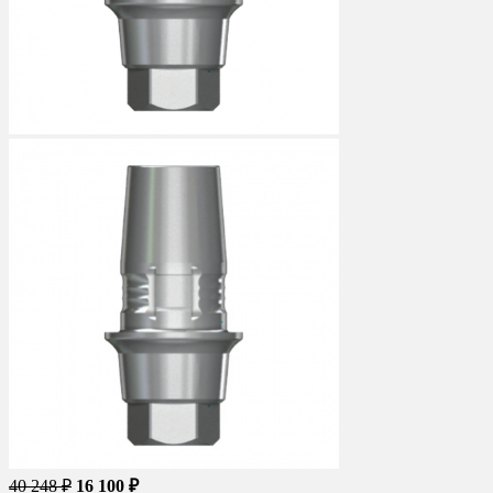
40 248 ₽
16 100 ₽