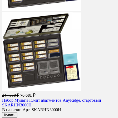
247 358 ₽
76 681 ₽
Набор Мульти-Юнит абатментов AnyRidge, стартовый
SKARHN3000H
В наличии
Арт. SKARHN3000H
Купить