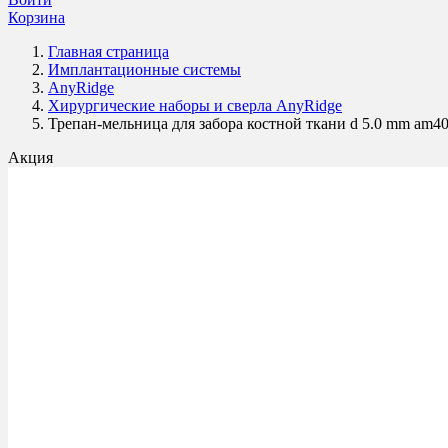
Корзина
Главная страница
Имплантационные системы
AnyRidge
Хирургические наборы и сверла AnyRidge
Трепан-мельница для забора костной ткани d 5.0 mm am4
Акция