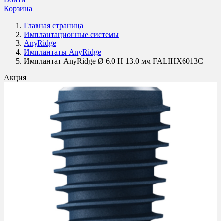
Корзина
Главная страница
Имплантационные системы
AnyRidge
Имплантаты AnyRidge
Имплантат AnyRidge Ø 6.0 H 13.0 мм FALIHX6013C
Акция