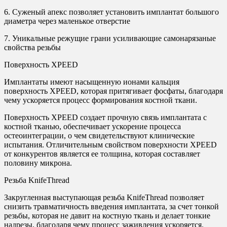
6. Суженый апекс позволяет установить имплантат большого
диаметра через маленькое отверстие
7. Уникальные режущие грани усиливающие самонарязаные
свойства резьбы
Поверхность XPEED
Имплантаты имеют насыщенную ионами кальция
поверхность XPEED, которая притягивает фосфаты, благодаря
чему ускоряется процесс формирования костной ткани.
Поверхность XPEED создает прочную связь имплантата с
костной тканью, обеспечивает ускорение процесса
остеоинтеграции, о чем свидетельствуют клинические
испытания. Отличительным свойством поверхности XPEED
от конкурентов является ее толщина, которая составляет
половину микрона.
Резьба KnifeThread
Закругленная выступающая резьба KnifeThread позволяет
снизить травматичность введения имплантата, за счет тонкой
резьбы, которая не давит на костную ткань и делает тонкие
надрезы, благодаря чему процесс заживления ускоряется.