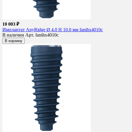
10 003 ₽
Имплантат AnyRidge Ø 4.0 H 10.0 мм fanihx4010c
В наличии
Арт. fanihx4010c
В корзину