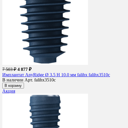
7 503 ₽
4 877 ₽
Имплантат AnyRidge Ø 3.5 H 10.0 мм falihx falihx3510c
В наличии
Арт. falihx3510c
В корзину
Акция