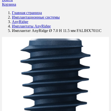
Корзина
Главная страница
Имплантационные системы
AnyRidge
Имплантаты AnyRidge
Имплантат AnyRidge Ø 7.0 H 11.5 мм FALIHX7011C