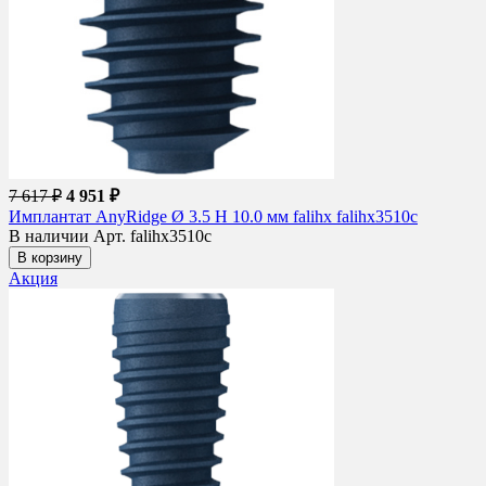
7 617 ₽
4 951 ₽
Имплантат AnyRidge Ø 3.5 H 10.0 мм falihx falihx3510c
В наличии
Арт. falihx3510c
В корзину
Акция