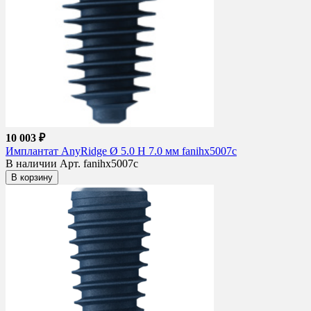
10 003 ₽
Имплантат AnyRidge Ø 5.0 H 7.0 мм fanihx5007c
В наличии
Арт. fanihx5007c
В корзину