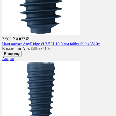
7 503 ₽
4 877 ₽
Имплантат AnyRidge Ø 3.5 H 10.0 мм falihx falihx3510c
В наличии
Арт. falihx3510c
В корзину
Акция