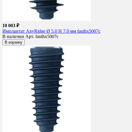
10 003 ₽
Имплантат AnyRidge Ø 5.0 H 7.0 мм fanihx5007c
В наличии
Арт. fanihx5007c
В корзину