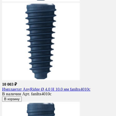
10 003 ₽
Имплантат AnyRidge Ø 4.0 H 10.0 мм fanihx4010c
В наличии
Арт. fanihx4010c
В корзину