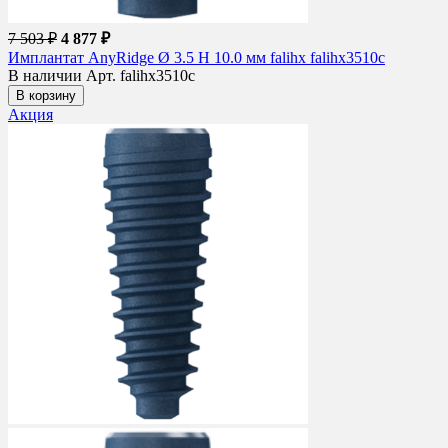
7 503 ₽
4 877 ₽
Имплантат AnyRidge Ø 3.5 H 10.0 мм falihx falihx3510c
В наличии
Арт. falihx3510c
В корзину
Акция