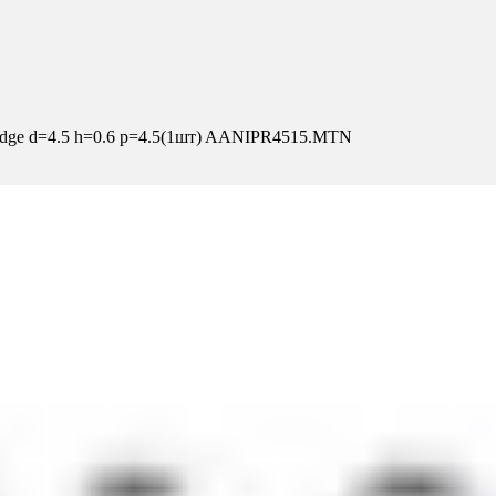
idge d=4.5 h=0.6 p=4.5(1шт) AANIPR4515.MTN