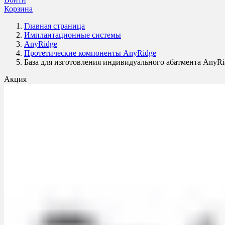
Корзина
Главная страница
Имплантационные системы
AnyRidge
Протетические компоненты AnyRidge
База для изготовления индивидуального абатмента AnyR
Акция