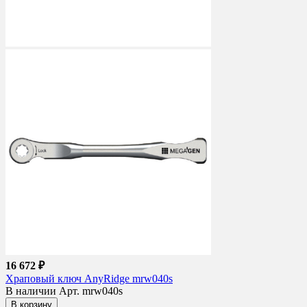
16 672 ₽
Храповый ключ AnyRidge mrw040s
В наличии
Арт. mrw040s
В корзину