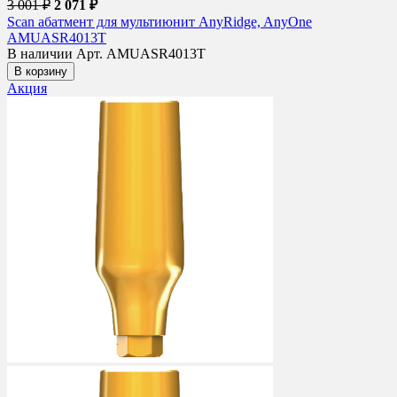
3 001 ₽
2 071 ₽
Scan абатмент для мультиюнит AnyRidge, AnyOne
AMUASR4013T
В наличии
Арт. AMUASR4013T
В корзину
Акция