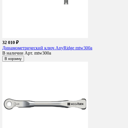
32 010 ₽
Динамометрический ключ AnyRidge mtw300a
В наличии
Арт. mtw300a
В корзину