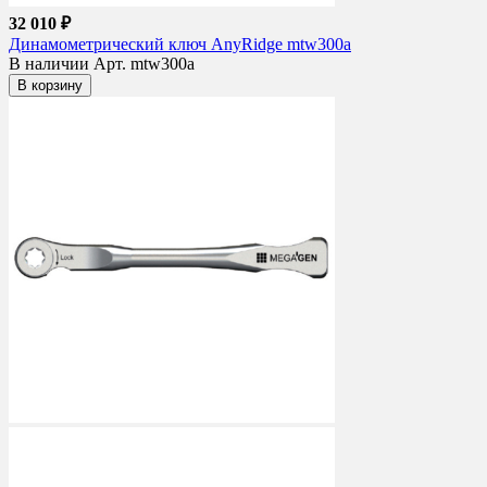
32 010 ₽
Динамометрический ключ AnyRidge mtw300a
В наличии
Арт. mtw300a
В корзину