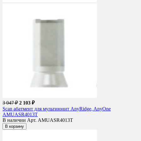
3 047 ₽
2 103 ₽
Scan абатмент для мультиюнит AnyRidge, AnyOne
AMUASR4013T
В наличии
Арт. AMUASR4013T
В корзину