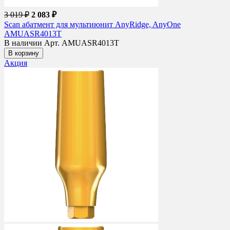
3 019 ₽
2 083 ₽
Scan абатмент для мультиюнит AnyRidge, AnyOne
AMUASR4013T
В наличии
Арт. AMUASR4013T
В корзину
Акция