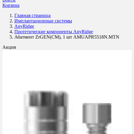
Корзина
Главная страница
Имплантационные системы
AnyRidge
Протетические компоненты AnyRidge
Абатмент ZrGEN(CM), 1 шт AMUAPR5518N.MTN
Акция