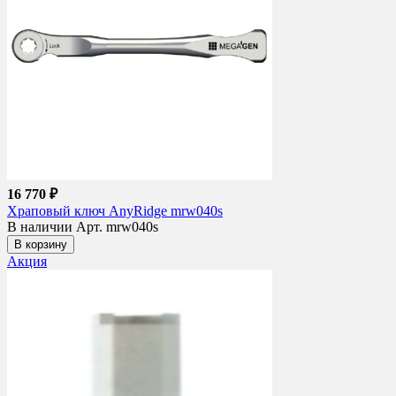
16 770 ₽
Храповый ключ AnyRidge mrw040s
В наличии
Арт. mrw040s
В корзину
Акция