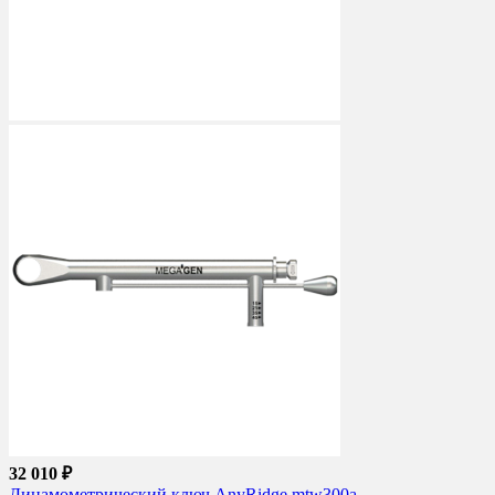
32 010 ₽
Динамометрический ключ AnyRidge mtw300a