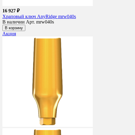
16 927 ₽
Храповый ключ AnyRidge mrw040s
В наличии
Арт. mrw040s
В корзину
Акция