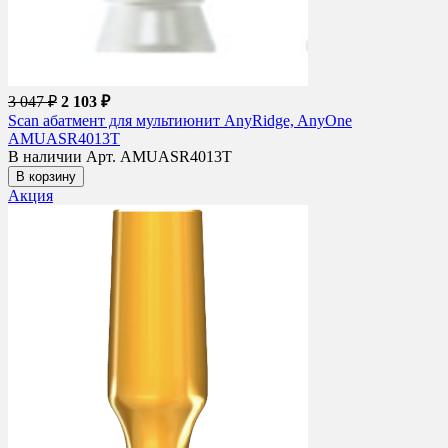
3 047 ₽
2 103 ₽
Scan абатмент для мультиюнит AnyRidge, AnyOne
AMUASR4013T
В наличии
Арт. AMUASR4013T
В корзину
Акция