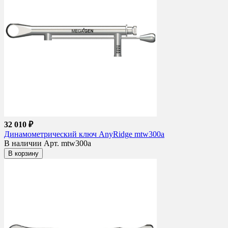
32 010 ₽
Динамометрический ключ AnyRidge mtw300a
В наличии
Арт. mtw300a
В корзину