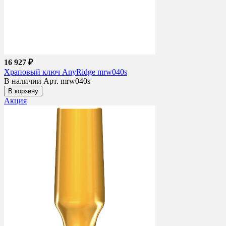
16 927 ₽
Храповый ключ AnyRidge mrw040s
В наличии
Арт. mrw040s
В корзину
Акция