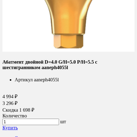
Абатмент двойной D=4.0 G/H=5.0 P/H=5.5 с
шестигранником aaneph4055l
Артикул
aaneph4055l
4 994 ₽
3 296 ₽
Скидка 1 698 ₽
Количество
шт
Купить