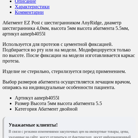
Описание
Характеристики
Комментарии
Абатмент EZ Post с шестигранником AnyRidge, диаметр
шестигранника 4,0мм, высота 5мм высота абатмента 5.5мм,
артикул aaneph4055l
Используется для протезов с цементной фиксацией.
Подбирается во рту или на модели. Модифицируется только
по высоте. После фиксации на модели изготавливается каркас
протеза.
Изделие не стерильно, стерилизуется перед применением.
Выбор размеров абатмента осуществляется лечащим врачом,
опираясь на индивидуальные особенности пациента.
Артикул
aaneph4055l
Размер
Высота 5мм высота абатмента 5.5
Категория
Абатмент двойной
Уважаемые клиенты!
В связи с резкими изменениями закупочных цен на импортные товары, цены,
указанные на сайте, могут отличаться от фактических, носят информационный