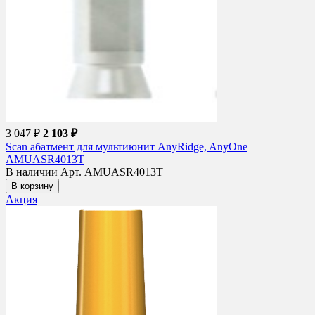
3 047 ₽
2 103 ₽
Scan абатмент для мультиюнит AnyRidge, AnyOne
AMUASR4013T
В наличии
Арт. AMUASR4013T
В корзину
Акция