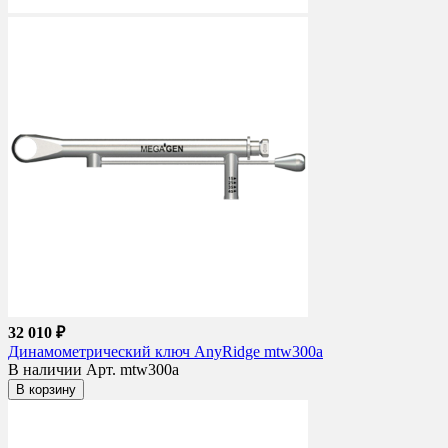
32 010 ₽
Динамометрический ключ AnyRidge mtw300a
В наличии
Арт. mtw300a
В корзину