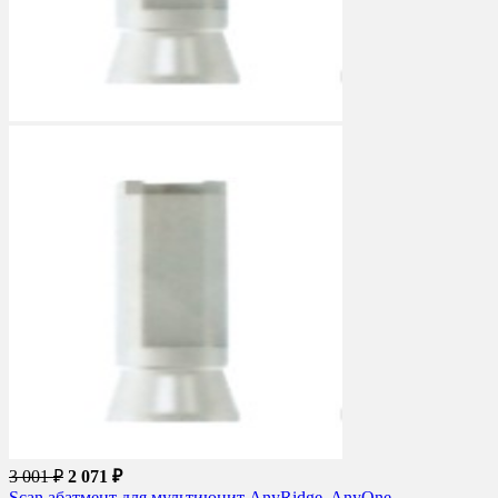
3 001 ₽
2 071 ₽
Scan абатмент для мультиюнит AnyRidge, AnyOne