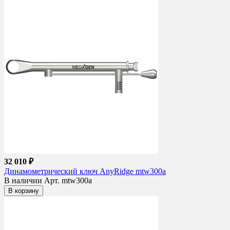
32 010 ₽
Динамометрический ключ AnyRidge mtw300a
В наличии
Арт. mtw300a
В корзину