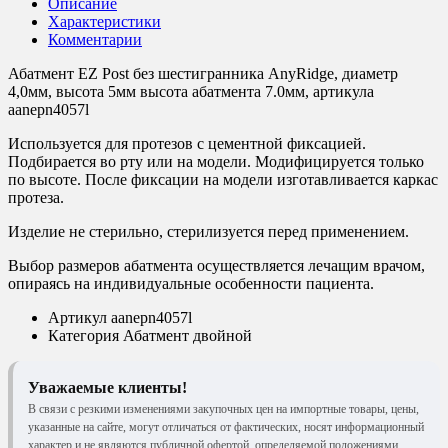
Описание
Характеристики
Комментарии
Абатмент EZ Post без шестигранника AnyRidge, диаметр
4,0мм, высота 5мм высота абатмента 7.0мм, артикулa
aanepn4057l
Используется для протезов с цементной фиксацией.
Подбирается во рту или на модели. Модифицируется только
по высоте. После фиксации на модели изготавливается каркас
протеза.
Изделие не стерильно, стерилизуется перед применением.
Выбор размеров абатмента осуществляется лечащим врачом,
опираясь на индивидуальные особенности пациента.
Артикул
aanepn4057l
Категория
Абатмент двойной
Уважаемые клиенты!
В связи с резкими изменениями закупочных цен на импортные товары, цены,
указанные на сайте, могут отличаться от фактических, носят информационный
характер и не являются публичной офертой, определяемой положениями