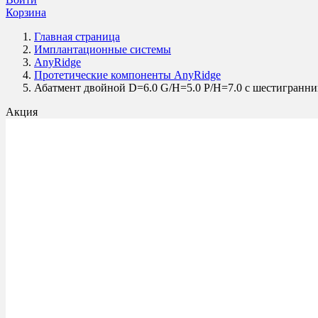
Корзина
Главная страница
Имплантационные системы
AnyRidge
Протетические компоненты AnyRidge
Абатмент двойной D=6.0 G/H=5.0 P/H=7.0 с шестигранни
Акция