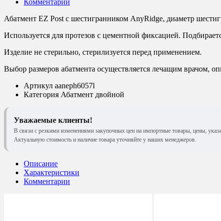
Комментарии
Абатмент EZ Post с шестигранником AnyRidge, диаметр шестигр
Используется для протезов с цементной фиксацией. Подбираетс
Изделие не стерильно, стерилизуется перед применением.
Выбор размеров абатмента осуществляется лечащим врачом, оп
Артикул
aaneph6057l
Категория
Абатмент двойной
Уважаемые клиенты!
В связи с резкими изменениями закупочных цен на импортные товары, цены, указ
Актуальную стоимость и наличие товара уточняйте у наших менеджеров.
Описание
Характеристики
Комментарии