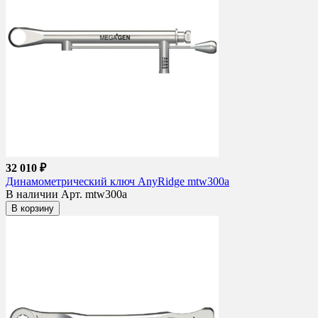
32 010 ₽
Динамометрический ключ AnyRidge mtw300a
В наличии
Арт. mtw300a
В корзину