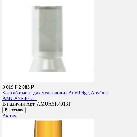
3 019 ₽
2 083 ₽
Scan абатмент для мультиюнит AnyRidge, AnyOne
AMUASR4013T
В наличии
Арт. AMUASR4013T
В корзину
Акция