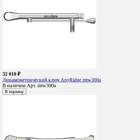
32 010 ₽
Динамометрический ключ AnyRidge mtw300a
В наличии
Арт. mtw300a
В корзину