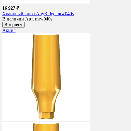
16 927 ₽
Храповый ключ AnyRidge mrw040s
В наличии
Арт. mrw040s
В корзину
Акция