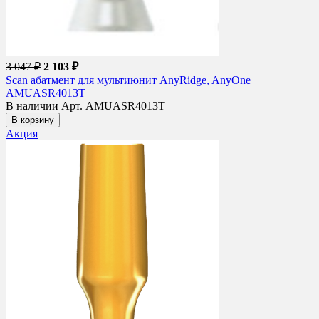
3 047 ₽
2 103 ₽
Scan абатмент для мультиюнит AnyRidge, AnyOne
AMUASR4013T
В наличии
Арт. AMUASR4013T
В корзину
Акция