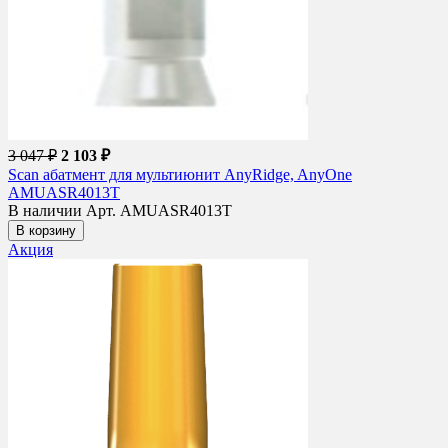
3 047 ₽
2 103 ₽
Scan абатмент для мультиюнит AnyRidge, AnyOne
AMUASR4013T
В наличии
Арт. AMUASR4013T
В корзину
Акция