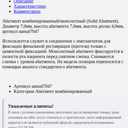
Описание
Характеристики
Комментарии
Абатмент комбинированный/монолитный (Solid Abutment).
Диаметр 7,0мм, высота абатмента 7,0мм, высота десны 4,0мм,
артикул aansal7047
Используется служит в соединении с имплантатом для
фиксации финальной реставрации (протеза) только с
цементной фиксацией. Монолитный абатмент фиксируется в
полости рта пациента перед снятием слепка. Снимаются
слепки с уровня абатмента. На модель позиция переносится с
помощью аналога стандартного абатмента.
Артикул
aansal7047
Категория
Абатмент комбинированный
Уважаемые клиенты!
В связи с резкими изменениями закупочных цен на импортные товары, цены,
указанные на сайте, могут отличаться от фактических, носят информационный
характер и не являются публичной офертой, определяемой положениями
статьи 437 ГК РФ.