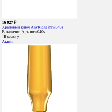
16 927 ₽
Храповый ключ AnyRidge mrw040s
В наличии
Арт. mrw040s
В корзину
Акция