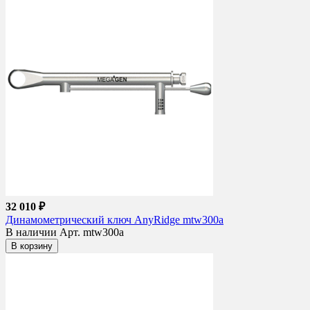
32 010 ₽
Динамометрический ключ AnyRidge mtw300a
В наличии
Арт. mtw300a
В корзину