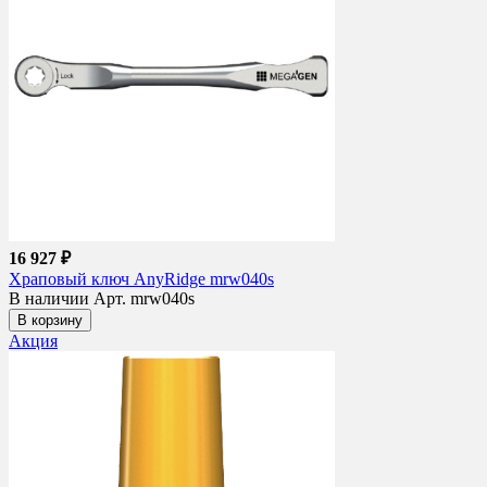
16 927 ₽
Храповый ключ AnyRidge mrw040s
В наличии
Арт. mrw040s
В корзину
Акция