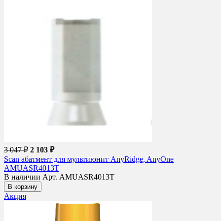
3 047 ₽
2 103 ₽
Scan абатмент для мультиюнит AnyRidge, AnyOne
AMUASR4013T
В наличии
Арт. AMUASR4013T
В корзину
Акция