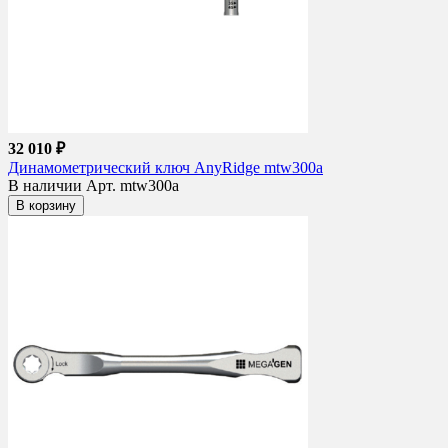
32 010 ₽
Динамометрический ключ AnyRidge mtw300a
В наличии
Арт. mtw300a
В корзину