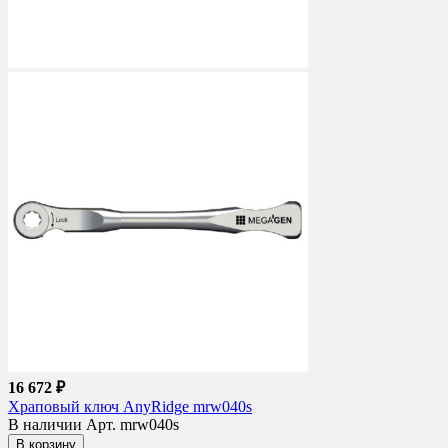
16 672 ₽
Храповый ключ AnyRidge mrw040s
В наличии
Арт. mrw040s
В корзину