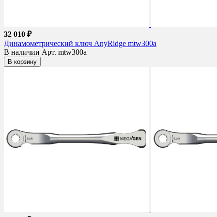
32 010 ₽
Динамометрический ключ AnyRidge mtw300a
В наличии
Арт. mtw300a
В корзину