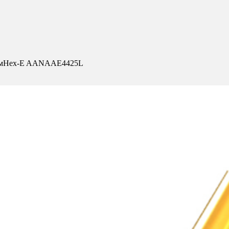
икомHex-E AANAAE4425L