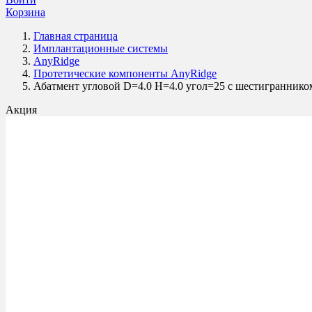
Корзина
Главная страница
Имплантационные системы
AnyRidge
Протетические компоненты AnyRidge
Абатмент угловой D=4.0 H=4.0 угол=25 с шестигранн
Акция