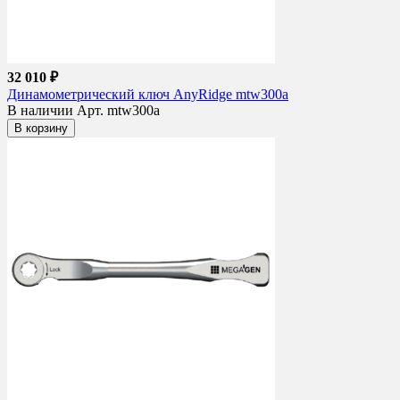
32 010 ₽
Динамометрический ключ AnyRidge mtw300a
В наличии
Арт. mtw300a
В корзину