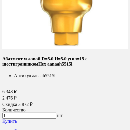
Абатмент угловой D=5.0 H=5.0 угол=15 с
шестигранникомHex aanaah5515l
Артикул
aanaah5515l
6 348 ₽
2 476 ₽
Скидка 3 872 ₽
Количество
шт
Купить