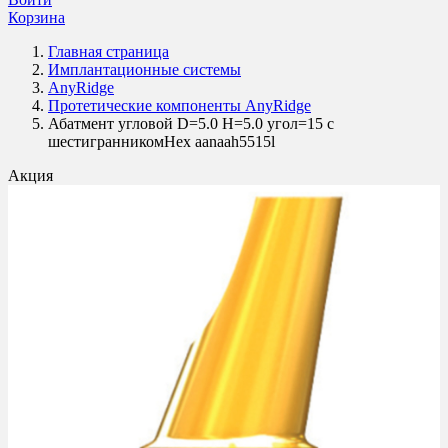
Корзина
Главная страница
Имплантационные системы
AnyRidge
Протетические компоненты AnyRidge
Абатмент угловой D=5.0 H=5.0 угол=15 с
шестигранникомHex aanaah5515l
Акция