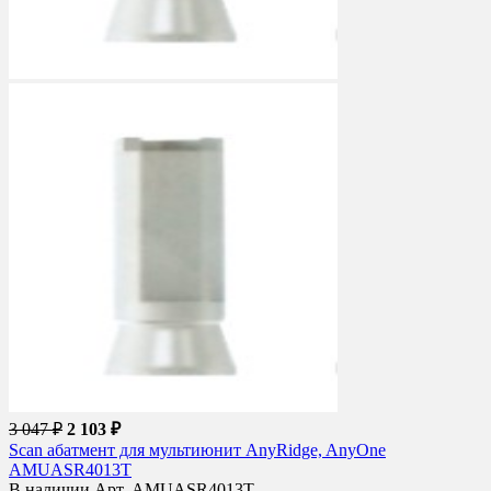
3 047 ₽
2 103 ₽
Scan абатмент для мультиюнит AnyRidge, AnyOne
AMUASR4013T
В наличии
Арт. AMUASR4013T