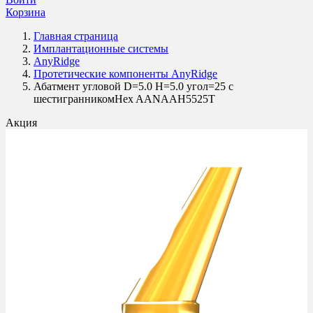
Корзина
Главная страница
Имплантационные системы
AnyRidge
Протетические компоненты AnyRidge
Абатмент угловой D=5.0 H=5.0 угол=25 с
шестигранникомHex AANAAH5525T
Акция