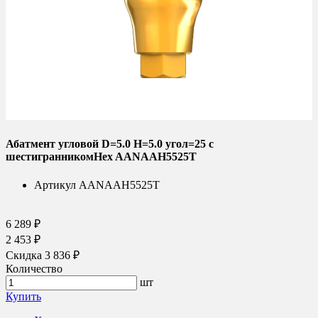
Абатмент угловой D=5.0 H=5.0 угол=25 с
шестигранникомHex AANAAH5525T
Артикул
AANAAH5525T
6 289 ₽
2 453 ₽
Скидка 3 836 ₽
Количество
шт
Купить