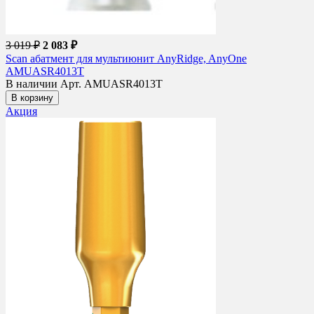
3 019 ₽
2 083 ₽
Scan абатмент для мультиюнит AnyRidge, AnyOne
AMUASR4013T
В наличии
Арт. AMUASR4013T
В корзину
Акция