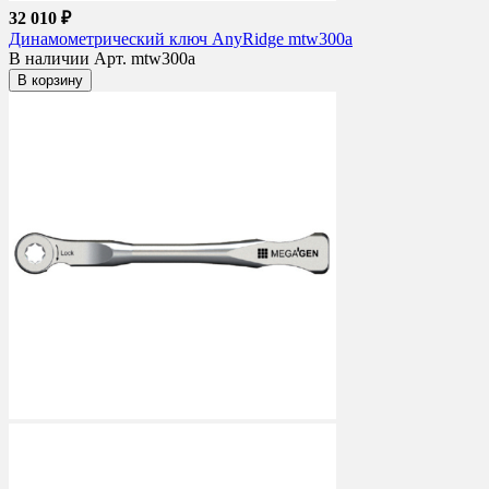
32 010 ₽
Динамометрический ключ AnyRidge mtw300a
В наличии
Арт. mtw300a
В корзину